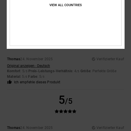
VIEW ALL COUNTRIES
5
/5
Thomas
24. November 2025
Verifizierter Kauf
Original anzeigen - Deutsch
Komfort
: 5
Preis-Leistungs-Verhältnis
: 4
Größe
: Perfekte Größe
/5
/5
Material
: 5
Farbe
: 5
/5
/5
Ich empfehle dieses Produkt
5
/5
Thomas
24. November 2025
Verifizierter Kauf