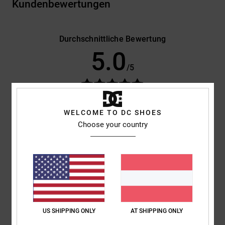
Kundenbewertungen
Durchschnittliche Bewertung
5.0
/5
basierend auf
2 verifizierten Bewertungen
seit November 2025
100% unserer Kunden empfehlen dieses Produkt
WELCOME TO DC SHOES
Choose your country
Komfort
Preis-Leistungs-Verhältnis
5.0
4.0
Größe
Material
5.0
Zu klein
Zu groß
US SHIPPING ONLY
AT SHIPPING ONLY
Farbe
5.0