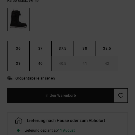
Kontaktformular.
Black/white
Farbe
FAQ
ansehen
36
37
37.5
38
38.5
39
40
40.5
41
42
Größentabelle ansehen
In den Warenkorb
Lieferung nach Hause oder zum Abholort
Lieferung geplant ab
11 August