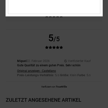
Farbe
5.0
5
/5
Miguel
22. Februar 2026
Verifizierter Kauf
Gute Qualität zu einem guten Preis. Sehr schön
Original anzeigen - Castellano
Preis-Leistungs-Verhältnis
: 5
Größe
: Klein
Farbe
: 5
/5
/5
Verifiziert von
TrustVille
ZULETZT ANGESEHENE ARTIKEL