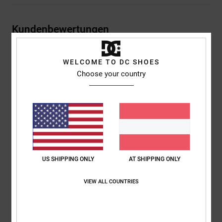
Kundenbewertungen
WELCOME TO DC SHOES
Durchschnittliche Bewertung
Choose your country
5.0
/5
basierend auf
1 verifizierten Bewertungen
seit Februar 2026
0% unserer Kunden empfehlen dieses Produkt
Komfort
Preis-Leistungs-Verhältnis
US SHIPPING ONLY
AT SHIPPING ONLY
NaN
5.0
VIEW ALL COUNTRIES
Größe
Material
NaN
Zu klein
Zu groß