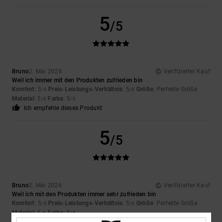
5
/5
Bruno
2. Mai 2026
Verifizierter Kauf
Weil ich immer mit den Produkten zufrieden bin
Komfort
: 5
Preis-Leistungs-Verhältnis
: 5
Größe
: Perfekte Größe
/5
/5
Material
: 5
Farbe
: 5
/5
/5
Ich empfehle dieses Produkt
5
/5
Bruno
2. Mai 2026
Verifizierter Kauf
Weil ich mit den Produkten immer sehr zufrieden bin
Komfort
: 5
Preis-Leistungs-Verhältnis
: 5
Größe
: Perfekte Größe
/5
/5
Material
: 5
Farbe
: 5
/5
/5