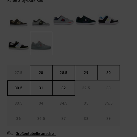
Kontaktformular.
Grey/dark Red
Farbe
FAQ
ansehen
27.5
28
28.5
29
30
30.5
31
32
32.5
33
33.5
34
34.5
35
35.5
36
36.5
37
38
39
Größentabelle ansehen