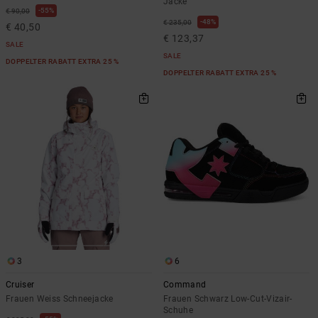
Jacke
55%
€ 90,00
48%
€ 235,00
€ 40,50
€ 123,37
SALE
SALE
DOPPELTER RABATT EXTRA 25 %
DOPPELTER RABATT EXTRA 25 %
3
6
Cruiser
Command
Frauen Weiss Schneejacke
Frauen Schwarz Low-Cut-Vizair-
Schuhe