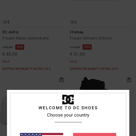
5
2
DC Astrix
Chelsea
Frauen Weiss Lederschuhe
Frauen Schwarz Schuhe
55%
55%
€ 90,00
€ 70,00
€ 40,50
€ 31,50
SALE
SALE
DOPPELTER RABATT EXTRA 25 %
DOPPELTER RABATT EXTRA 25 %
WELCOME TO DC SHOES
Choose your country