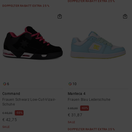
DOPPELTER RABATT EXTRA 25 %
DOPPELTER RABATT EXTRA 25 %
6
10
Command
Manteca 4
Frauen Schwarz Low-Cut-Vizair-
Frauen Blau Lederschuhe
Schuhe
63%
€ 85,00
55%
€ 95,00
€ 31,87
€ 42,75
SALE
SALE
DOPPELTER RABATT EXTRA 25 %