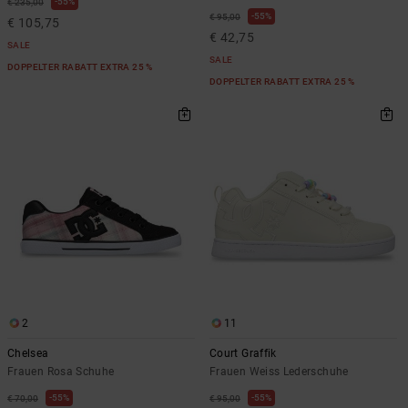
55%
€ 235,00
55%
€ 95,00
€ 105,75
€ 42,75
SALE
SALE
DOPPELTER RABATT EXTRA 25 %
DOPPELTER RABATT EXTRA 25 %
2
11
Chelsea
Court Graffik
Frauen Rosa Schuhe
Frauen Weiss Lederschuhe
55%
55%
€ 70,00
€ 95,00