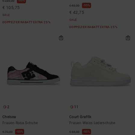
55%
€ 235,00
55%
€ 95,00
€ 105,75
€ 42,75
SALE
SALE
DOPPELTER RABATT EXTRA 25 %
DOPPELTER RABATT EXTRA 25 %
2
11
Chelsea
Court Graffik
Frauen Rosa Schuhe
Frauen Weiss Lederschuhe
55%
55%
€ 70,00
€ 95,00