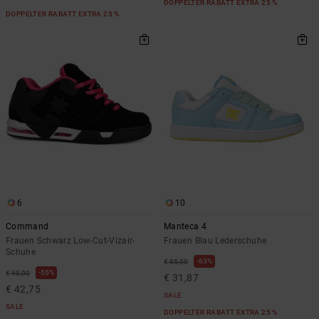
DOPPELTER RABATT EXTRA 25 %
DOPPELTER RABATT EXTRA 25 %
6
10
Command
Manteca 4
Frauen Schwarz Low-Cut-Vizair-
Frauen Blau Lederschuhe
Schuhe
63%
€ 85,00
55%
€ 95,00
€ 31,87
€ 42,75
SALE
SALE
DOPPELTER RABATT EXTRA 25 %