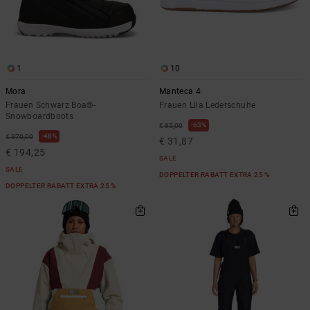
1
10
Mora
Manteca 4
Frauen Schwarz Boa®-
Frauen Lila Lederschuhe
Snowboardboots
63%
€ 85,00
48%
€ 370,00
€ 31,87
€ 194,25
SALE
SALE
DOPPELTER RABATT EXTRA 25 %
DOPPELTER RABATT EXTRA 25 %