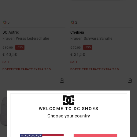
5
2
DC Astrix
Chelsea
Frauen Weiss Lederschuhe
Frauen Schwarz Schuhe
55%
55%
€ 90,00
€ 70,00
€ 40,50
€ 31,50
SALE
SALE
DOPPELTER RABATT EXTRA 25 %
DOPPELTER RABATT EXTRA 25 %
WELCOME TO DC SHOES
Choose your country