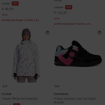
Jacke
55%
€ 90,00
48%
€ 235,00
€ 40,50
€ 123,37
SALE
SALE
DOPPELTER RABATT EXTRA 25 %
DOPPELTER RABATT EXTRA 25 %
3
6
Cruiser
Command
Frauen Weiss Schneejacke
Frauen Schwarz Low-Cut-Vizair-
Schuhe