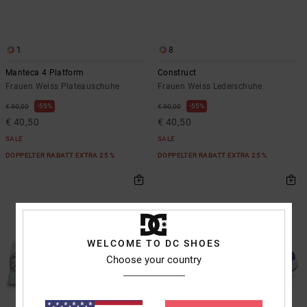
1
8
Manteca 4 Platform
Construct
Frauen Weiss Plateauschuhe
Frauen Weiss Lederschuhe
55%
55%
€ 90,00
€ 90,00
€ 40,50
€ 40,50
SALE
SALE
DOPPELTER RABATT EXTRA 25 %
DOPPELTER RABATT EXTRA 25 %
WELCOME TO DC SHOES
Choose your country