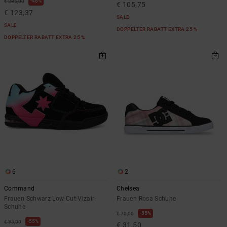
48%
€ 235,00
€ 105,75
€ 123,37
SALE
SALE
DOPPELTER RABATT EXTRA 25 %
DOPPELTER RABATT EXTRA 25 %
6
2
Command
Chelsea
Frauen Schwarz Low-Cut-Vizair-
Frauen Rosa Schuhe
Schuhe
55%
€ 70,00
55%
€ 95,00
€ 31,50