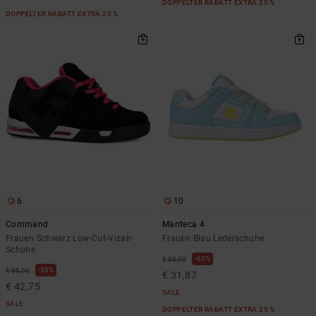
DOPPELTER RABATT EXTRA 25 %
DOPPELTER RABATT EXTRA 25 %
6
10
Command
Manteca 4
Frauen Schwarz Low-Cut-Vizair-
Frauen Blau Lederschuhe
Schuhe
63%
€ 85,00
55%
€ 95,00
€ 31,87
€ 42,75
SALE
SALE
DOPPELTER RABATT EXTRA 25 %