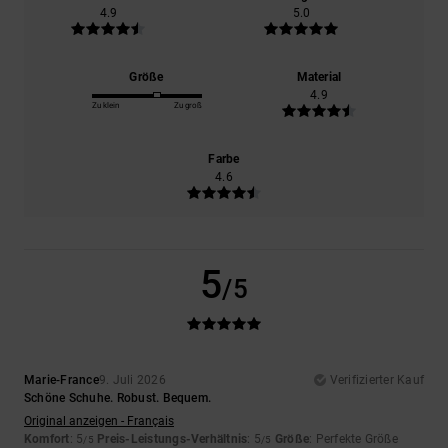
4.9
5.0
Größe
Material
4.9
Zu klein
Zu groß
Farbe
4.6
5
/5
Marie-France
9. Juli 2026
Verifizierter Kauf
Schöne Schuhe. Robust. Bequem.
Original anzeigen - Français
Komfort
: 5
Preis-Leistungs-Verhältnis
: 5
Größe
: Perfekte Größe
/5
/5