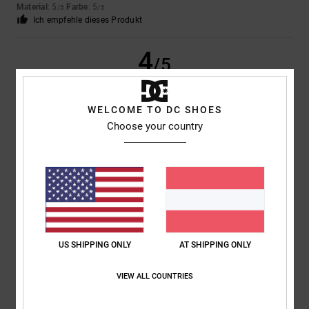
Material
: 5
Farbe
: 5
/5
/5
Ich empfehle dieses Produkt
4
/5
WELCOME TO DC SHOES
Choose your country
Andrea Antonio
21. Juni 2026
Verifizierter Kauf
Die am besten geeignete
Original anzeigen - Italiano
Komfort
: 4
Preis-Leistungs-Verhältnis
: 5
Größe
: Groß
Material
: 4
/5
/5
/5
Farbe
: 4
/5
Ich empfehle dieses Produkt
5
/5
US SHIPPING ONLY
AT SHIPPING ONLY
VIEW ALL COUNTRIES
Moacir
28. Mai 2026
Verifizierter Kauf