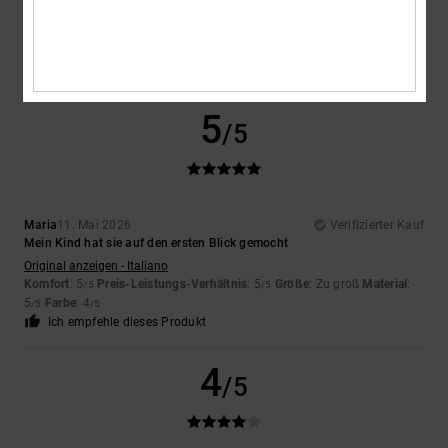
Das steht ihm gut
Original anzeigen - Castellano
Komfort
: 5
Preis-Leistungs-Verhältnis
: 5
Größe
: Perfekte Größe
/5
/5
Material
: 5
Farbe
: 5
/5
/5
5
/5
Maria
11. Mai 2026
Verifizierter Kauf
Mein Kind hat sie auf den ersten Blick gemocht
Original anzeigen - Italiano
Komfort
: 5
Preis-Leistungs-Verhältnis
: 5
Größe
: Zu groß
Material
:
/5
/5
5
Farbe
: 4
/5
/5
Ich empfehle dieses Produkt
4
/5